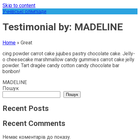
Skip to content
Учнівські олімпіади
Testimonial by: MADELINE
Home
»
Great
cing powder carrot cake jujubes pastry chocolate cake. Jelly-
o cheesecake marshmallow candy gummies carrot cake jelly
powder. Tart dragée candy cotton candy chocolate bar
bonbon!
MADELINE
Пошук
Пошук
Recent Posts
Recent Comments
Немає коментарів до показу.