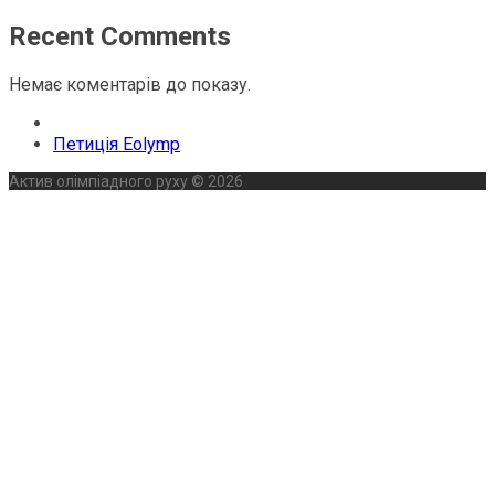
Recent Comments
Немає коментарів до показу.
next
Петиція Eolymp
post:
Актив олімпіадного руху © 2026
Back
To
Top